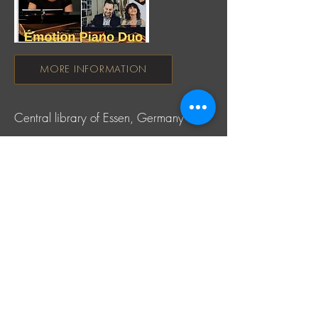
MORE INFORMATION
Central library of Essen, Germany
Autumn melancholy. Piano and song
recital
10.10.25, 17:00
MORE INFORMATION