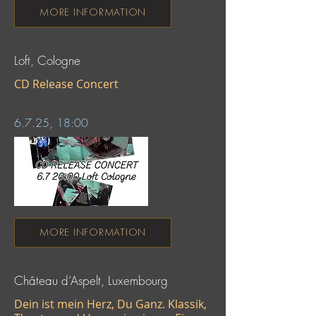
MORE INFORMATION
Loft, Cologne
CD Release Concert
6.7.25, 18:00
MORE INFORMATION
Château d‘Aspelt, Luxembourg
Dein ist mein Herz, Du Ganz. Klassik,