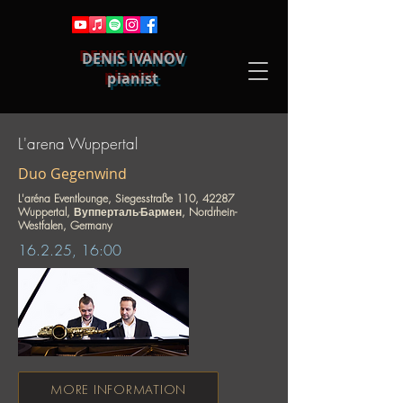
DENIS IVANOV
pianist
CONCERTS
L'arena Wuppertal
Duo Gegenwind
L'aréna Eventlounge, Siegesstraße 110, 42287
Wuppertal, Вупперталь-Бармен, Nordrhein-
Westfalen, Germany
16.2.25, 16:00
MORE INFORMATION