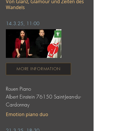
Von Glanz, Glamour und Zeiten des
Wandels
14.3.25, 11:00
MORE INFORMATION
Rouen Piano
Albert Einstein 76150 Saint-Jean-du-
Cardonnay
Emotion piano duo
21.3.25, 18:30