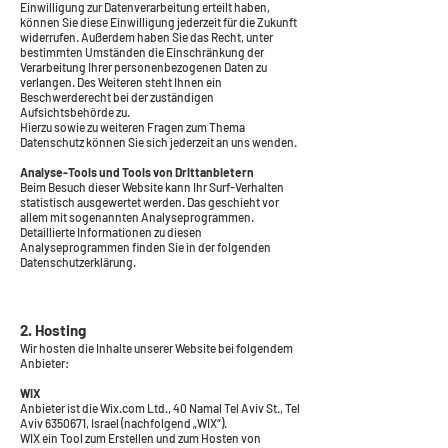
Einwilligung zur Datenverarbeitung erteilt haben,
können Sie diese Einwilligung jederzeit für die Zukunft
widerrufen. Außerdem haben Sie das Recht, unter
bestimmten Umständen die Einschränkung der
Verarbeitung Ihrer personenbezogenen Daten zu
verlangen. Des Weiteren steht Ihnen ein
Beschwerderecht bei der zuständigen
Aufsichtsbehörde zu.
Hierzu sowie zu weiteren Fragen zum Thema
Datenschutz können Sie sich jederzeit an uns wenden.
Analyse-Tools und Tools von Drittanbietern
Beim Besuch dieser Website kann Ihr Surf-Verhalten
statistisch ausgewertet werden. Das geschieht vor
allem mit sogenannten Analyseprogrammen.
Detaillierte Informationen zu diesen
Analyseprogrammen finden Sie in der folgenden
Datenschutzerklärung.
2. Hosting
Wir hosten die Inhalte unserer Website bei folgendem
Anbieter:
WIX
Anbieter ist die Wix.com Ltd., 40 Namal Tel Aviv St., Tel
Aviv
6350671
, Israel (nachfolgend „WIX“).
WIX ein Tool zum Erstellen und zum Hosten von