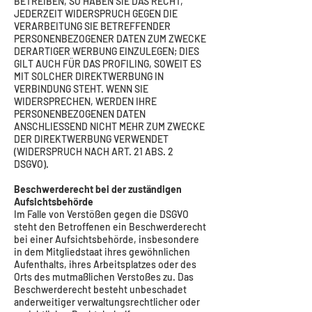
BETREIBEN, SO HABEN SIE DAS RECHT,
JEDERZEIT WIDERSPRUCH GEGEN DIE
VERARBEITUNG SIE BETREFFENDER
PERSONENBEZOGENER DATEN ZUM ZWECKE
DERARTIGER WERBUNG EINZULEGEN; DIES
GILT AUCH FÜR DAS PROFILING, SOWEIT ES
MIT SOLCHER DIREKTWERBUNG IN
VERBINDUNG STEHT. WENN SIE
WIDERSPRECHEN, WERDEN IHRE
PERSONENBEZOGENEN DATEN
ANSCHLIESSEND NICHT MEHR ZUM ZWECKE
DER DIREKTWERBUNG VERWENDET
(WIDERSPRUCH NACH ART. 21 ABS. 2
DSGVO).
Beschwerderecht bei der zuständigen
Aufsichtsbehörde
Im Falle von Verstößen gegen die DSGVO
steht den Betroffenen ein Beschwerderecht
bei einer Aufsichtsbehörde, insbesondere
in dem Mitgliedstaat ihres gewöhnlichen
Aufenthalts, ihres Arbeitsplatzes oder des
Orts des mutmaßlichen Verstoßes zu. Das
Beschwerderecht besteht unbeschadet
anderweitiger verwaltungsrechtlicher oder