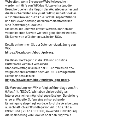
Webseiten. Wenn Sie unsere Website besuchen,
werden mit Hilfe von WIX das Nutzerverhalten, die
Besucherquellen, die Region der Websitebesucher und
die Besucherzahlen analysiert. WIX speichert Cookies
auf Ihrem Browser, die für die Darstellung der Website
und zur Gewährleistung der Sicherheit erforderlich
sind (notwendige Cookies).
Die Daten, die über WIX erfasst werden, können auf
verschiedenen Servern weltweit gespeichert werden.
Die Server von WIX stehen u. a. in den USA.
Details entnehmen Sie der Datenschutzerklärung von
WIX:
https://de.wix.com/about/privacy
.
Die Datenübertragung in die USA und sonstige
Drittstaaten wird laut WIX auf die
Standardvertragsklauseln der EU-Kommission bzw.
vergleichbare Garantien nach Art. 46 DSGVO gestützt.
Details finden Sie hier:
https://de.wix.com/about/privacy-dpa-users
.
Die Verwendung von WIX erfolgt auf Grundlage von Art.
6 Abs. 1 lit. f DSGVO. Wir haben ein berechtigtes
Interesse an einer möglichst zuverlässigen Darstellung
unserer Website. Sofern eine entsprechende
Einwilligung abgefragt wurde, erfolgt die Verarbeitung
ausschließlich auf Grundlage von Art. 6 Abs. 1 lit. a
DSGVO und § 25 Abs. 1 TTDSG, soweit die Einwilligung
die Speicherung von Cookies oder den Zugriff auf