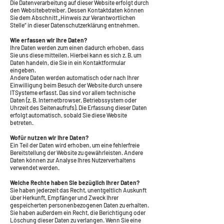
Die Datenverarbeitung auf dieser Website erfolgt durch
den Websitebetreiber. Dessen Kontaktdaten können
Sie dem Abschnitt „Hinweis zur Verantwortlichen
Stelle“ in dieser Datenschutzerklärung entnehmen.
Wie erfassen wir Ihre Daten?
Ihre Daten werden zum einen dadurch erhoben, dass
Sie uns diese mitteilen. Hierbei kann es sich z. B. um
Daten handeln, die Sie in ein Kontaktformular
eingeben.
Andere Daten werden automatisch oder nach Ihrer
Einwilligung beim Besuch der Website durch unsere
ITSysteme erfasst. Das sind vor allem technische
Daten (z. B. Internetbrowser, Betriebssystem oder
Uhrzeit des Seitenaufrufs). Die Erfassung dieser Daten
erfolgt automatisch, sobald Sie diese Website
betreten.
Wofür nutzen wir Ihre Daten?
Ein Teil der Daten wird erhoben, um eine fehlerfreie
Bereitstellung der Website zu gewährleisten. Andere
Daten können zur Analyse Ihres Nutzerverhaltens
verwendet werden.
Welche Rechte haben Sie bezüglich Ihrer Daten?
Sie haben jederzeit das Recht, unentgeltlich Auskunft
über Herkunft, Empfänger und Zweck Ihrer
gespeicherten personenbezogenen Daten zu erhalten.
Sie haben außerdem ein Recht, die Berichtigung oder
Löschung dieser Daten zu verlangen. Wenn Sie eine