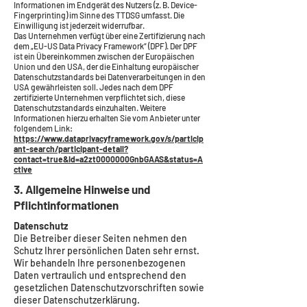
Informationen im Endgerät des Nutzers (z. B. Device-
Fingerprinting) im Sinne des TTDSG umfasst. Die
Einwilligung ist jederzeit widerrufbar.
Das Unternehmen verfügt über eine Zertifizierung nach
dem „EU-US Data Privacy Framework“ (DPF). Der DPF
ist ein Übereinkommen zwischen der Europäischen
Union und den USA, der die Einhaltung europäischer
Datenschutzstandards bei Datenverarbeitungen in den
USA gewährleisten soll. Jedes nach dem DPF
zertifizierte Unternehmen verpflichtet sich, diese
Datenschutzstandards einzuhalten. Weitere
Informationen hierzu erhalten Sie vom Anbieter unter
folgendem Link:
https://www.dataprivacyframework.gov/s/particip
ant-search/participant-detail?
contact=true&id=a2zt0000000GnbGAAS&status=A
ctive
3. Allgemeine Hinweise und
Pflichtinformationen
Datenschutz
Die Betreiber dieser Seiten nehmen den
Schutz Ihrer persönlichen Daten sehr ernst.
Wir behandeln Ihre personenbezogenen
Daten vertraulich und entsprechend den
gesetzlichen Datenschutzvorschriften sowie
dieser Datenschutzerklärung.