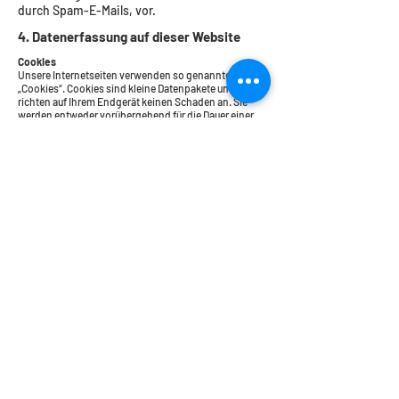
durch Spam-E-Mails, vor.
4. Datenerfassung auf dieser Website
Cookies
Unsere Internetseiten verwenden so genannte
„Cookies“. Cookies sind kleine Datenpakete und
richten auf Ihrem Endgerät keinen Schaden an. Sie
werden entweder vorübergehend für die Dauer einer
Sitzung (Session-Cookies) oder dauerhaft
(permanente Cookies) auf Ihrem Endgerät gespeichert.
Session-Cookies werden nach Ende Ihres Besuchs
automatisch gelöscht. Permanente Cookies bleiben
auf Ihrem Endgerät gespeichert, bis Sie diese selbst
löschen oder eine automatische Löschung durch
Ihren Webbrowser erfolgt.
Cookies können von uns (First-Party-Cookies) oder
von Drittunternehmen stammen (sog. Third-
PartyCookies). Third-Party-Cookies ermöglichen die
Einbindung bestimmter Dienstleistungen von
Drittunternehmen innerhalb von Webseiten (z. B.
Cookies zur Abwicklung von
Zahlungsdienstleistungen).
Cookies haben verschiedene Funktionen. Zahlreiche
Cookies sind technisch notwendig, da bestimmte
Webseitenfunktionen ohne diese nicht funktionieren
würden (z. B. die Warenkorbfunktion oder die Anzeige
von Videos). Andere Cookies können zur Auswertung
des Nutzerverhaltens oder zu Werbezwecken
verwendet werden.